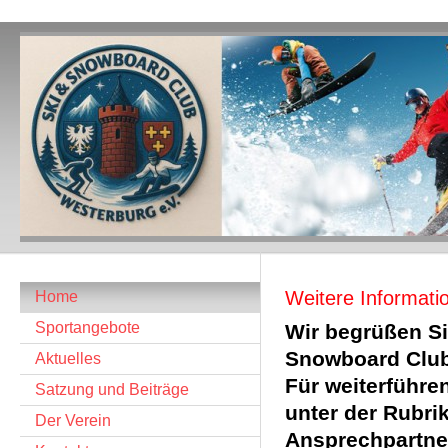
Weitere Informatio
Home
Sportangebote
Wir begrüßen Si
Snowboard
Aktuelles
Für weiterführe
Satzung und Beiträge
unter der Rubri
Der Verein
Anspr